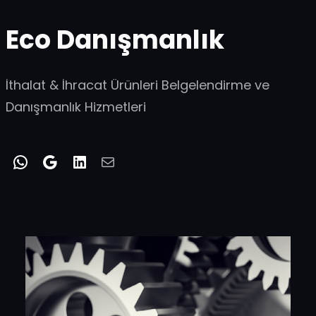
İçeriğe
Eco Danışmanlık
geç
İthalat & İhracat Ürünleri Belgelendirme ve
Danışmanlık Hizmetleri
WhatsApp
Google
LinkedIn
E-posta